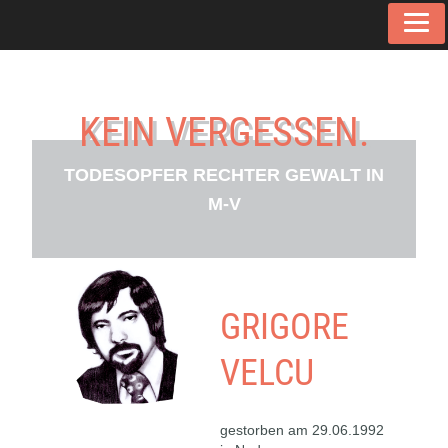
Skip
Tog
to
navi
content
KEIN VERGESSEN.
TODESOPFER RECHTER GEWALT IN
M-V
GRIGORE
VELCU
gestorben am 29.06.1992