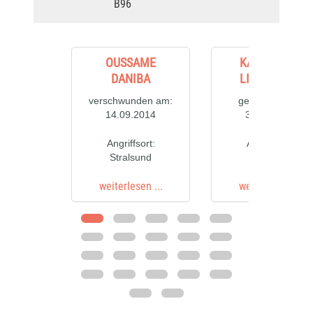
B96
OUSSAME
KARL-HEINZ
DANIBA
LIECKFELDT
verschwunden am:
gestorben am:
14.09.2014
30.09.2012
Angriffsort:
Angriffsort:
Stralsund
Butzow
weiterlesen ...
weiterlesen ...