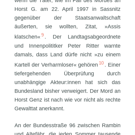
wenn die Täter, wie im Fall des Mordes an
Horst G. am 22. April 1997 in Sassnitz
gegenüber der Staatsanwaltschaft
äußerten, sie wollten, Zitat, »Assis
9
klatschen«
. Der Landtagsabgeordnete
und Innenpolititker Peter Ritter warnte
damals, dass Land dürfe nicht »zu einem
10
Kartell der Verharmloser« gehören
. Einer
tiefergehenden Überprüfung durch
unabhängige Akteur:innen hat sich das
Bundesland bisher verweigert. Der Mord an
Horst Genz ist nach wie vor nicht als rechte
Gewalttat anerkannt.
An der Bundesstraße 96 zwischen Rambin
und Altefähr, die jeden Sommer tausende