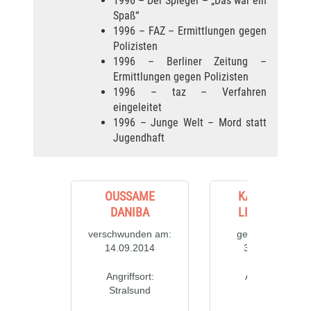
1996 – Der Spiegel – „Das war ein
Spaß“
1996 – FAZ – Ermittlungen gegen
Polizisten
1996 – Berliner Zeitung –
Ermittlungen gegen Polizisten
1996 – taz – Verfahren
eingeleitet
1996 – Junge Welt – Mord statt
Jugendhaft
OUSSAME
KARL-HEINZ
DANIBA
LIECKFELDT
verschwunden am:
gestorben am:
14.09.2014
30.09.2012
Angriffsort:
Angriffsort:
Stralsund
Butzow