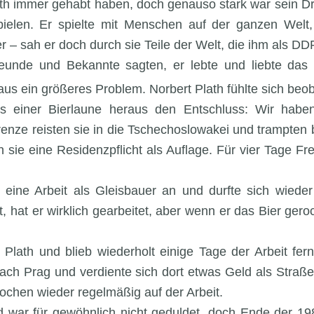
th immer gehabt haben, doch genauso stark war sein Dr
elen. Er spielte mit Menschen auf der ganzen Welt,
 – sah er doch durch sie Teile der Welt, die ihm als DD
eunde und Bekannte sagten, er lebte und liebte das 
us ein größeres Problem. Norbert Plath fühlte sich beob
 einer Bierlaune heraus den Entschluss: Wir haben 
nze reisten sie in die Tschechoslowakei und trampten bi
sie eine Residenzpflicht als Auflage. Für vier Tage Fre
th eine Arbeit als Gleisbauer an und durfte sich wie
 hat er wirklich gearbeitet, aber wenn er das Bier gero
Plath und blieb wiederholt einige Tage der Arbeit fer
ach Prag und verdiente sich dort etwas Geld als Straß
Wochen wieder regelmäßig auf der Arbeit.
d war für gewöhnlich nicht geduldet, doch Ende der 19