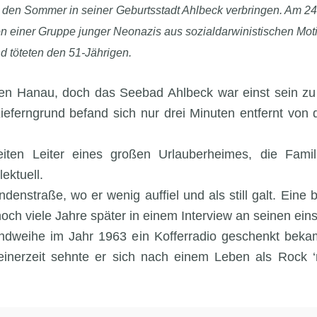
e den Sommer in seiner Geburtsstadt Ahlbeck verbringen. Am 24. J
 von einer Gruppe junger Neonazis aus sozialdarwinistischen Mot
d töteten den 51-Jährigen.
schen Hanau, doch das Seebad Ahlbeck war einst sein 
eferngrund befand sich nur drei Minuten entfernt von d
iten Leiter eines großen Urlauberheimes, die Fami
ektuell.
indenstraße, wo er wenig auffiel und als still galt. Ein
noch viele Jahre später in einem Interview an seinen eins
endweihe im Jahr 1963 ein Kofferradio geschenkt beka
seinerzeit sehnte er sich nach einem Leben als Rock ‘