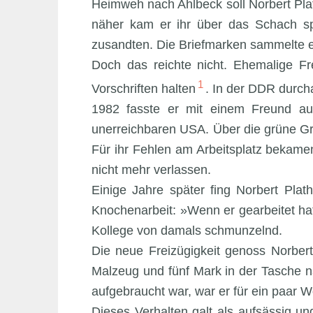
Heimweh nach Ahlbeck soll Norbert Pla
näher kam er ihr über das Schach spi
zusandten. Die Briefmarken sammelte er
Doch das reichte nicht. Ehemalige Fr
1
Vorschriften halten
. In der DDR durcha
1982 fasste er mit einem Freund aus
unerreichbaren USA. Über die grüne Gre
Für ihr Fehlen am Arbeitsplatz bekamen 
nicht mehr verlassen.
Einige Jahre später fing Norbert Pla
Knochenarbeit: »Wenn er gearbeitet hat,
Kollege von damals schmunzelnd.
Die neue Freizügigkeit genoss Norbert 
Malzeug und fünf Mark in der Tasche n
aufgebraucht war, war er für ein paar 
Dieses Verhalten galt als aufsässig un